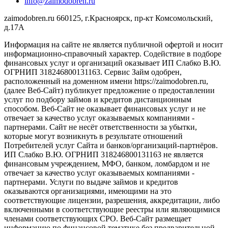
info@zaimodobren.ru
zaimodobren.ru 660125, г.Красноярск, пр-кт Комсомольский,
д.17А
Информация на сайте не является публичной офертой и носит
информационно-справочный характер. Содействие в подборе
финансовых услуг и организаций оказывает ИП Слабко В.Ю.
ОГРНИП 318246800131163. Сервис Займ одобрен,
расположенный на доменном имени https://zaimodobren.ru,
(далее Веб-Сайт) публикует предложение о предоставлении
услуг по подбору займов и кредитов дистанционным
способом. Веб-Сайт не оказывает финансовых услуг и не
отвечает за качество услуг оказываемых компаниями -
партнерами. Сайт не несёт ответственности за убытки,
которые могут возникнуть в результате отношений
Потребителей услуг Сайта и банков/организаций-партнёров.
ИП Слабко В.Ю. ОГРНИП 318246800131163 не является
финансовым учреждением, МФО, банком, ломбардом и не
отвечает за качество услуг оказываемых компаниями -
партнерами. Услуги по выдаче займов и кредитов
оказываются организациями, имеющими на это
соответствующие лицензии, разрешения, аккредитации, либо
включенными в соответствующие реестры или являющимися
членами соответствующих СРО. Веб-Сайт размещает
информацию по финансовой тематике без предварительной